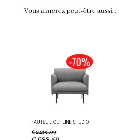
Vous aimerez peut-être aussi...
FAUTEUIL OUTLINE STUDIO
€
2.295,00
Original
Current
€
688,50