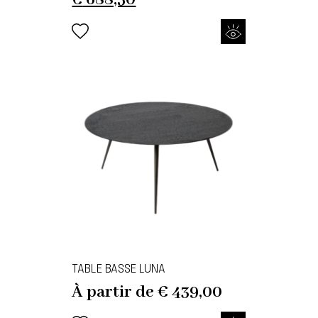
price
price
was:
is:
€ 2.295,00.
€ 688,50.
TABLE BASSE LUNA
À partir de
€
439,00