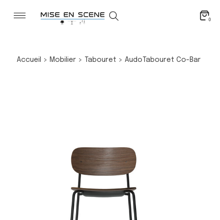
0
Accueil
>
Mobilier
>
Tabouret
>
Audo
Tabouret Co-Bar