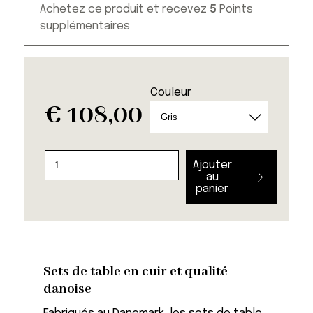
Achetez ce produit et recevez
5
Points
supplémentaires
Couleur
€
108,00
quantité
Ajouter
de
au
panier
Set
de
table
Serene
(par
Sets de table en cuir et qualité
4)
danoise